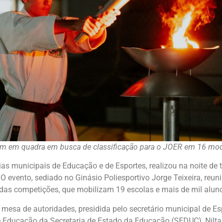
tram em quadra em busca de classificação para o JOER em 16 mo
ias municipais de Educação e de Esportes, realizou na noite de t
 evento, sediado no Ginásio Poliesportivo Jorge Teixeira, reuni
o das competições, que mobilizam 19 escolas e mais de mil alu
sa de autoridades, presidida pelo secretário municipal de Esp
 de Educação da Secretaria de Estado da Educação (SEDUC), Nilt