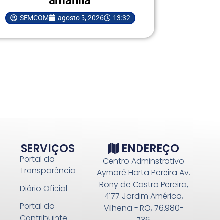
amanhã
SEMCOM
agosto 5, 2026
13:32
SERVIÇOS
ENDEREÇO
Portal da
Centro Adminstrativo
Transparência
Aymoré Horta Pereira Av.
Rony de Castro Pereira,
Diário Oficial
4177 Jardim América,
Portal do
Vilhena - RO, 76.980-
Contribuinte
736