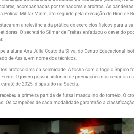
colares, acompanhadas por treinadores e árbitros. As bandeiras
a Polícia Militar Mirim, ato seguido pela execução do Hino de 
acaram a relevância da prática de exercícios físicos para a sa
idores. O secretário Silmar de Freitas enfatizou o dever do po
r.
pela aluna Ana Júlia Couto da Silva, do Centro Educacional Isol
ado de Assis, em nome dos técnicos.
tos protocolares da solenidade. A tocha com o fogo olímpico fo
reire. O jovem possui histórico de premiações nos cenários est
caratê de 2025, disputado na Suécia.
 recebeu a primeira partida de futsal masculino do torneio. O
as. Os campeões de cada modalidade garantirão a classificaçã