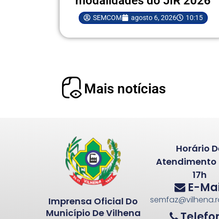
modalidades do JIR 2026
SEMCOM
agosto 6, 2026
10:15
Mais notícias
Horário D
Atendimento 
17h
E-Mai
semfaz@vilhena.r
Imprensa Oficial Do
Município De Vilhena
Telefo