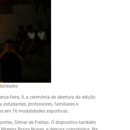
dalidades
erça-feira, 9, a cerimônia de abertura da edição
u estudantes, professores, familiares e
nos em 16 modalidades esportivas.
ortes, Silmar de Freitas. O dispositivo também
a Moreira Braga Nunes, e demais convidados. Na