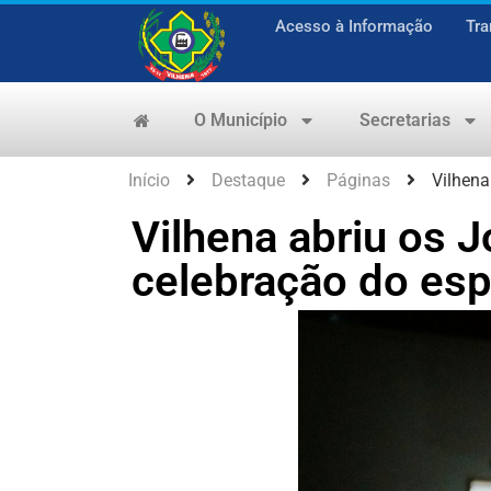
Acesso à Informação
Tra
O Município
Secretarias
Início
Destaque
Páginas
Vilhena
Vilhena abriu os 
celebração do esp