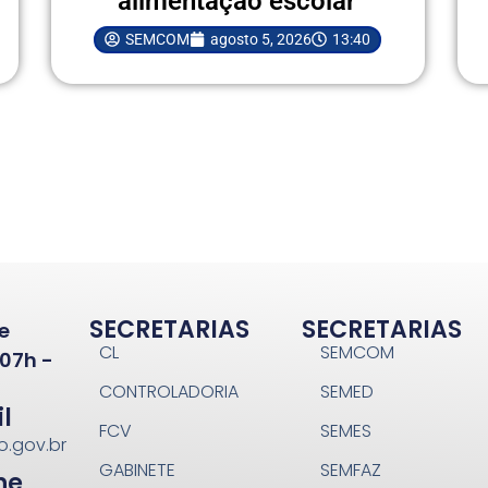
alimentação escolar
SEMCOM
agosto 5, 2026
13:40
SECRETARIAS
SECRETARIAS
e
CL
SEMCOM
07h -
CONTROLADORIA
SEMED
l
FCV
SEMES
o.gov.br
GABINETE
SEMFAZ
ne