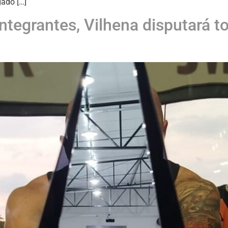
gado […]
tegrantes, Vilhena disputará t