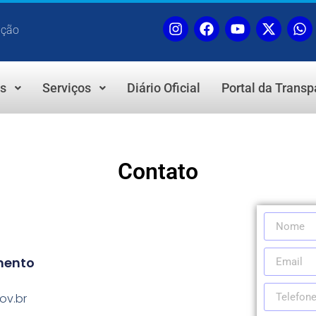
ação
as
Serviços
Diário Oficial
Portal da Transp
Contato
mento
ov.br