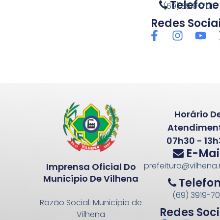
Telefone
(69) 3919-7011
Redes Socia
Horário D
Atendimen
07h30 - 13h
E-Mai
prefeitura@vilhena.
Imprensa Oficial Do
Município De Vilhena
Telefo
(69) 3919-70
Razão Social: Município de
Redes Soci
Vilhena