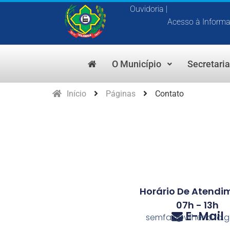
Ouvidoria |
Acesso à Inform
O Município
Secretari
Início
Páginas
Contato
Horário De Atendi
07h - 13h
E-Mail
semfaz@vilhena.ro.g