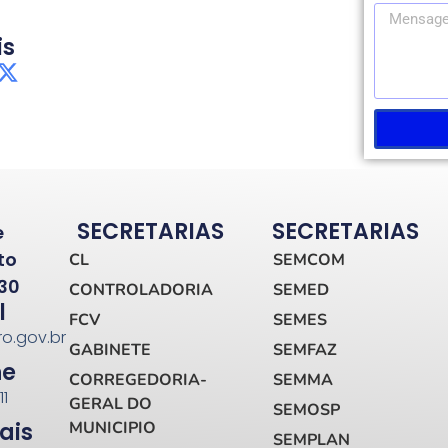
is
SECRETARIAS
SECRETARIAS
e
to
CL
SEMCOM
30
CONTROLADORIA
SEMED
l
FCV
SEMES
ro.gov.br
GABINETE
SEMFAZ
ne
CORREGEDORIA-
SEMMA
11
GERAL DO
SEMOSP
ais
MUNICIPIO
SEMPLAN