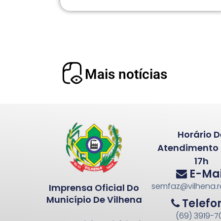
Mais notícias
Horário D
Atendimento 
17h
E-Mai
semfaz@vilhena.r
Imprensa Oficial Do
Município De Vilhena
Telefo
(69) 3919-70