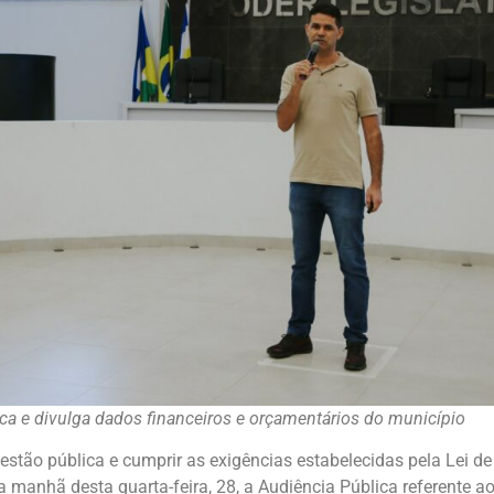
ica e divulga dados financeiros e orçamentários do município
gestão pública e cumprir as exigências estabelecidas pela Lei 
na manhã desta quarta-feira, 28, a Audiência Pública referente 