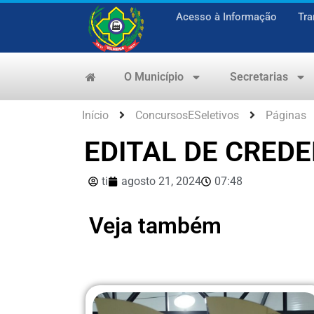
Acesso à Informação
Tra
O Município
Secretarias
Início
ConcursosESeletivos
Páginas
EDITAL DE CRED
ti
agosto 21, 2024
07:48
Veja também