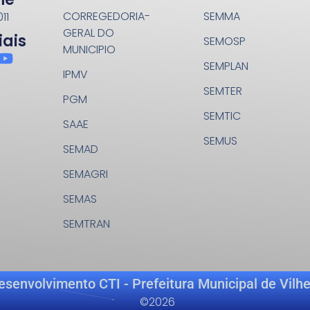
CORREGEDORIA-
SEMMA
11
GERAL DO
iais
SEMOSP
MUNICIPIO
SEMPLAN
IPMV
SEMTER
PGM
SEMTIC
SAAE
SEMUS
SEMAD
SEMAGRI
SEMAS
SEMTRAN
esenvolvimento CTI - Prefeitura Municipal de Vilh
©2026