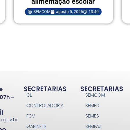
alimentação escolar
SEMCOM
agosto 5, 2026
13:40
SECRETARIAS
SECRETARIAS
e
CL
SEMCOM
07h -
CONTROLADORIA
SEMED
l
FCV
SEMES
o.gov.br
GABINETE
SEMFAZ
ne