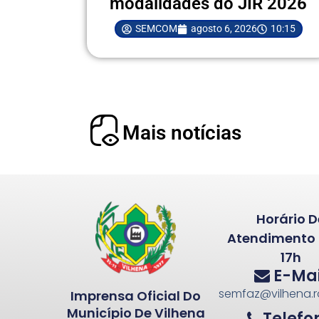
modalidades do JIR 2026
SEMCOM
agosto 6, 2026
10:15
Mais notícias
Horário D
Atendimento 
17h
E-Mai
semfaz@vilhena.r
Imprensa Oficial Do
Município De Vilhena
Telefo