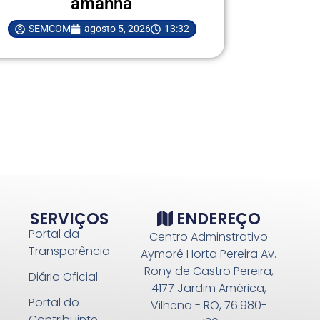
amanhã
SEMCOM
agosto 5, 2026
13:32
SERVIÇOS
ENDEREÇO
Portal da
Centro Adminstrativo
Transparência
Aymoré Horta Pereira Av.
Rony de Castro Pereira,
Diário Oficial
4177 Jardim América,
Portal do
Vilhena - RO, 76.980-
Contribuinte