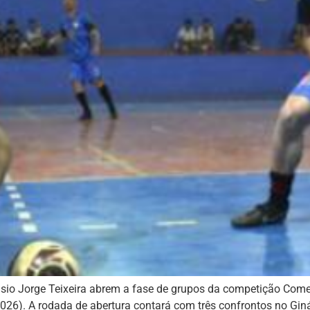
sio Jorge Teixeira abrem a fase de grupos da competição Começa
026). A rodada de abertura contará com três confrontos no Gin