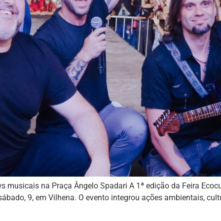
ws musicais na Praça Ângelo Spadari A 1ª edição da Feira Ecocu
sábado, 9, em Vilhena. O evento integrou ações ambientais, cul