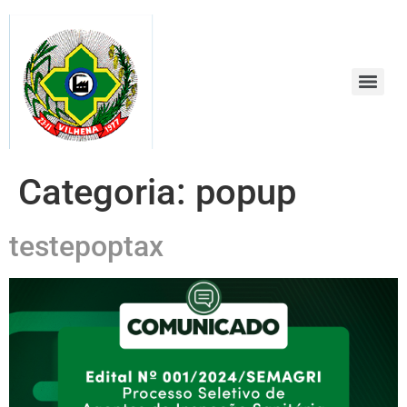
conteúdo
Categoria:
popup
testepoptax